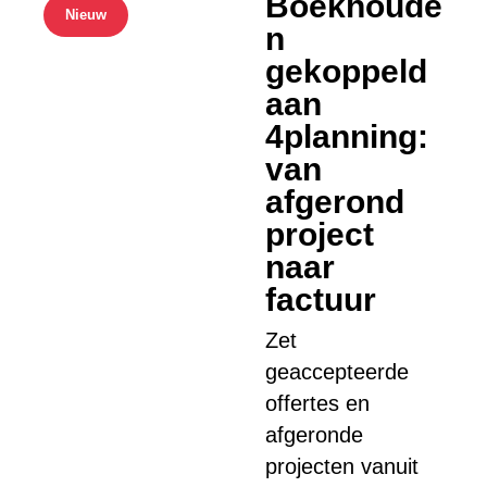
Boekhoude
Nieuw
n
gekoppeld
aan
4planning:
van
afgerond
project
naar
factuur
Zet
geaccepteerde
offertes en
afgeronde
projecten vanuit