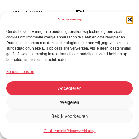
Planny
23 juli 2026
voor
Beheer toestemming
Nieuw
evenement
Om de beste ervaringen te bieden, gebruiken wij technologieën zoals
cookies om informatie over je apparaat op te slaan en/of te raadplegen.
en:
Door in te stemmen met deze technologieën kunnen wij gegevens zoals
Wijzigingen
surfgedrag of unieke ID's op deze site verwerken. Als je geen toestemming
geeft of uw toestemming intrekt, kan dit een nadelige invloed hebben op
doorvoere
bepaalde functies en mogelijkheden.
n zonder
Beheer diensten
alles
opnieuw in
Accepteren
te vullen
Weigeren
Wijzig een
Bekijk voorkeuren
evenement
voortaan met een
Cookiebeleid
Privacyverklaring
simpele instructie