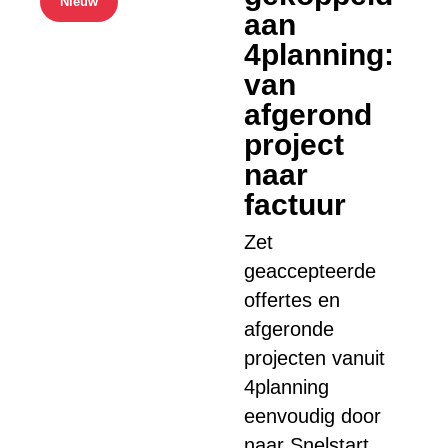
Nieuw
aan
4planning:
van
afgerond
project
naar
factuur
Zet
geaccepteerde
offertes en
afgeronde
projecten vanuit
4planning
eenvoudig door
naar Snelstart.