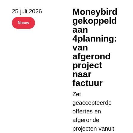
Moneybird
25 juli 2026
gekoppeld
Nieuw
aan
4planning:
van
afgerond
project
naar
factuur
Zet
geaccepteerde
offertes en
afgeronde
projecten vanuit