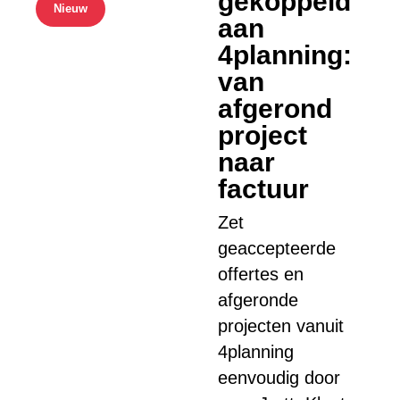
gekoppeld
Nieuw
aan
4planning:
van
afgerond
project
naar
factuur
Zet
geaccepteerde
offertes en
afgeronde
projecten vanuit
4planning
eenvoudig door