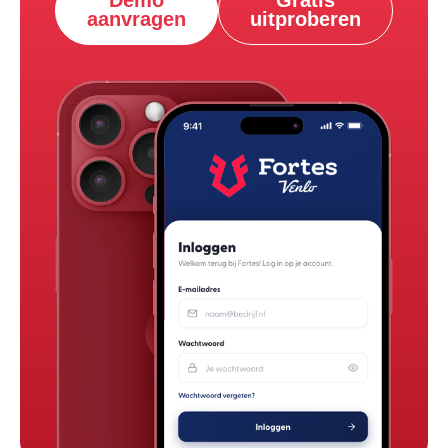
Demo
Gratis
aanvragen
uitproberen