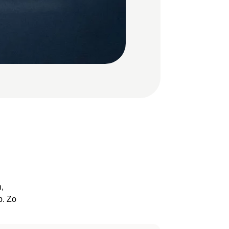
n,
p. Zo