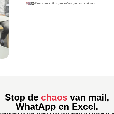
Meer dan 250 organisaties gingen je al voor
Stop de
chaos
van mail,
WhatApp en Excel.