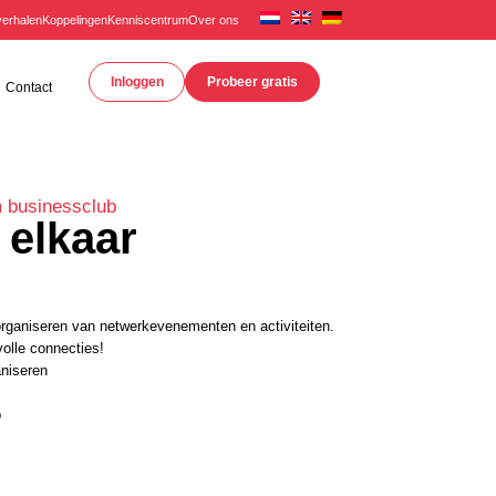
erhalen
Koppelingen
Kenniscentrum
Over ons
Inloggen
Probeer gratis
Contact
 businessclub
 elkaar
 organiseren van netwerkevenementen en activiteiten.
olle connecties!
niseren
b