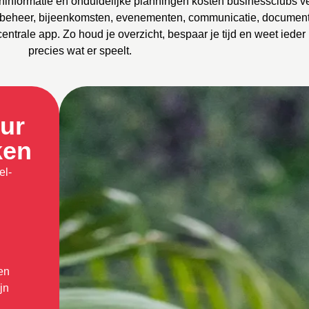
ninformatie en onduidelijke planningen kosten businessclubs v
denbeheer, bijeenkomsten, evenementen, communicatie, documen
trale app. Zo houd je overzicht, bespaar je tijd en weet ieder 
precies wat er speelt.
uur
ken
el-
en
jn