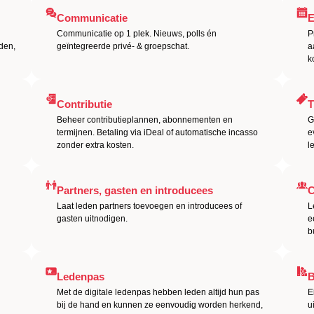
Communicatie
E
Communicatie op 1 plek. Nieuws, polls én
P
den,
geïntegreerde privé- & groepschat.
a
k
Contributie
T
Beheer contributieplannen, abonnementen en
G
termijnen. Betaling via iDeal of automatische incasso
e
zonder extra kosten.
l
Partners, gasten en introducees
C
Laat leden partners toevoegen en introducees of
L
gasten uitnodigen.
e
b
Ledenpas
B
Met de digitale ledenpas hebben leden altijd hun pas
E
bij de hand en kunnen ze eenvoudig worden herkend,
u