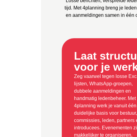
Losse berichten, verspreide lede
tijd. Met 4planning breng je le
en aanmeldingen samen in één cen
Laat struct
voor je wer
Zeg vaarwel tegen losse Exc
lijsten, WhatsApp-groepen,
dubbele aanmeldingen en
handmatig ledenbeheer. Met
4planning werk je vanuit één
duidelijke basis voor bestuur,
commissies, leden, partners 
introducees. Evenementen zi
makkelijker te organiseren,