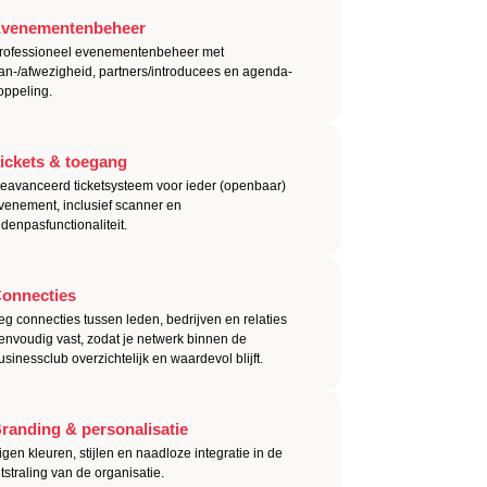
venementenbeheer
rofessioneel evenementenbeheer met
an-/afwezigheid, partners/introducees en agenda-
oppeling.
ickets & toegang
eavanceerd ticketsysteem voor ieder (openbaar)
venement, inclusief scanner en
edenpasfunctionaliteit.
onnecties
eg connecties tussen leden, bedrijven en relaties
envoudig vast, zodat je netwerk binnen de
usinessclub overzichtelijk en waardevol blijft.
randing & personalisatie
igen kleuren, stijlen en naadloze integratie in de
itstraling van de organisatie.