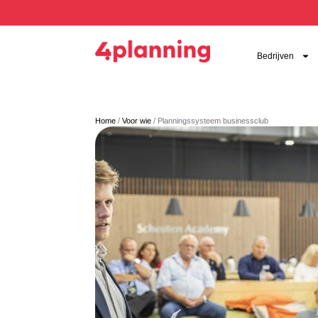
Bedrijven
Home
/
Voor wie
/
Planningssysteem businessclub