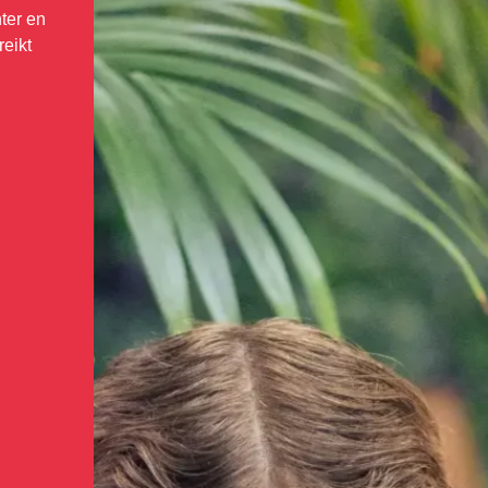
ter en
reikt