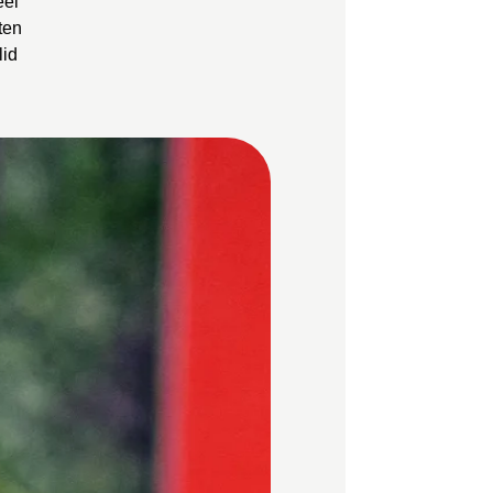
eel
ten
lid