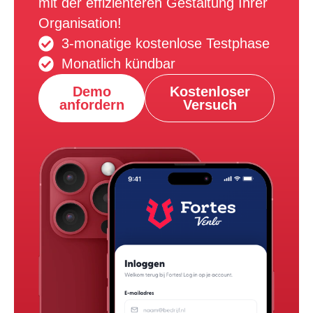
mit der effizienteren Gestaltung Ihrer
Organisation!
3-monatige kostenlose Testphase
Monatlich kündbar
Demo
Kostenloser
anfordern
Versuch